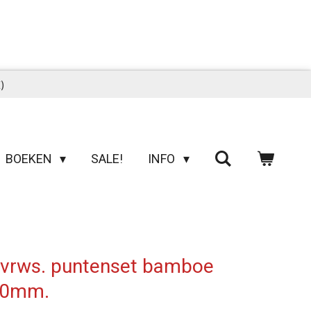
)
BOEKEN
SALE!
INFO
vrws. puntenset bamboe
00mm.