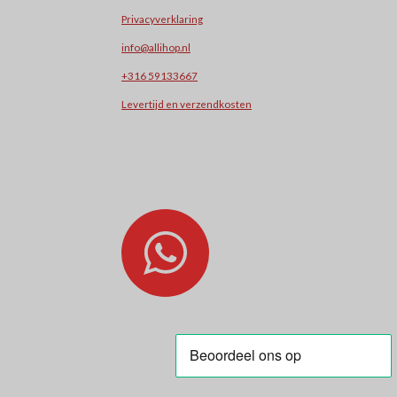
Privacyverklaring
info@allihop.nl
+31
6 59133667
Levertijd en verzendkosten