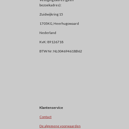
bezoekadres):
Zuidwijkring 15
1705KG, Heerhugowaard
Nederland
KvK: 89126718
BTW Nr: NL004694618B62
Klantenservice
Contact
De algemene voorwaarden