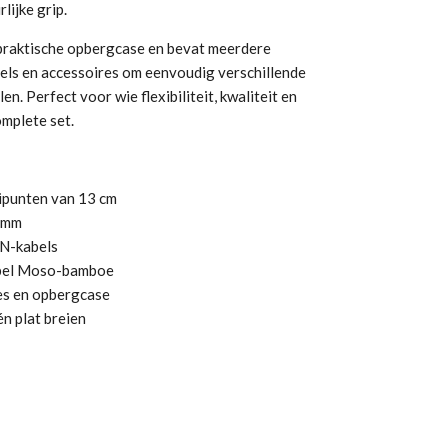
lijke grip.
 praktische opbergcase en bevat meerdere
utels en accessoires om eenvoudig verschillende
n. Perfect voor wie flexibiliteit, kwaliteit en
mplete set.
ipunten van 13 cm
 mm
N-kabels
abel Moso-bamboe
res en opbergcase
n plat breien