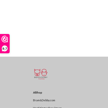
9,7
Allihop
Bram&Debby.com
Vestigingsadres (geen