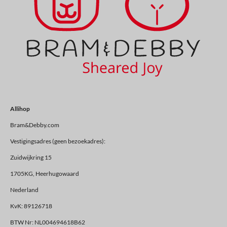
Allihop
Bram&Debby.com
Vestigingsadres (geen bezoekadres):
Zuidwijkring 15
1705KG, Heerhugowaard
Nederland
KvK: 89126718
BTW Nr: NL004694618B62