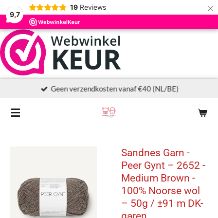
×
19
Reviews
9,7
Geen verzendkosten vanaf €40 (NL/BE)
Sandnes Garn -
Peer Gynt – 2652 -
Medium Brown -
100% Noorse wol
– 50g / ±91 m DK-
garen