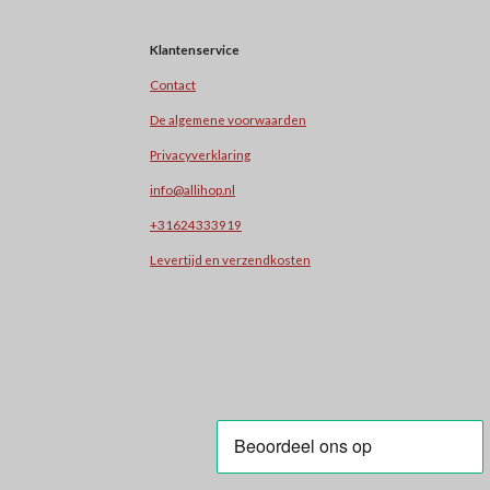
Klantenservice
Contact
De algemene voorwaarden
Privacyverklaring
info@allihop.nl
+31624333919
Levertijd en verzendkosten