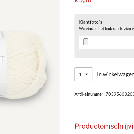
€ 5,50
Klantfoto´s
We vinden het leuk om te zien 
In winkelwage
Artikelnummer:
7039560020
Productomschrijv