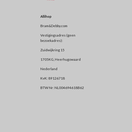
Allihop
Bram&Debby.com
Vestigingsadres (geen
bezoekadres):
Zuidwijkring 15
1705KG, Heerhugowaard
Nederland
KvK: 89126718
BTW Nr: NL004694618B62