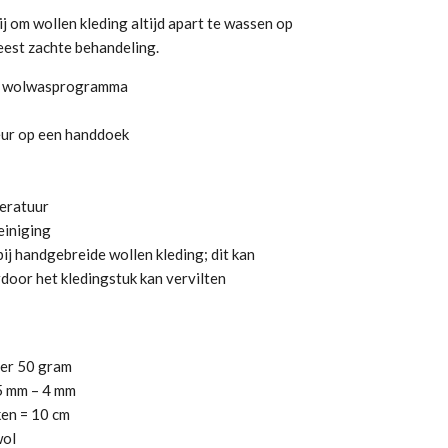
 om wollen kleding altijd apart te wassen op
est zachte behandeling.
C wolwasprogramma
eur op een handdoek
peratuur
einiging
ij handgebreide wollen kleding; dit kan
door het kledingstuk kan vervilten
per 50 gram
5 mm – 4 mm
en = 10 cm
wol