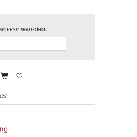
wat je ervan gemaakt hebt.
n
022
ing