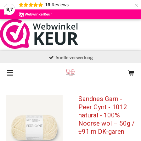
×
19
Reviews
9,7
Snelle verwerking
Sandnes Garn -
Peer Gynt - 1012
natural - 100%
Noorse wol – 50g /
±91 m DK-garen