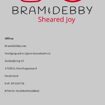
Allihop
Bram&Debby.com
Vestigingsadres (geen bezoekadres):
Zuidwijkring 15
1705KG, Heerhugowaard
Nederland
KvK: 89126718
BTW Nr: NL004694618B62