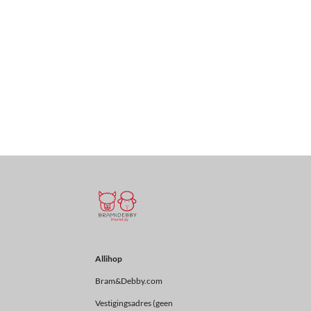
Allihop
Bram&Debby.com
Vestigingsadres (geen