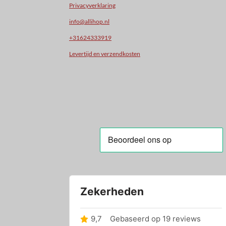
Privacyverklaring
info@allihop.nl
+31624333919
Levertijd en verzendkosten