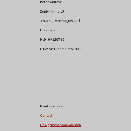
bezoekadres):
Zuidwijkring 15
1705KG, Heerhugowaard
Nederland
KvK: 89126718
BTW Nr: NL004694618B62
Klantenservice
Contact
De algemene voorwaarden