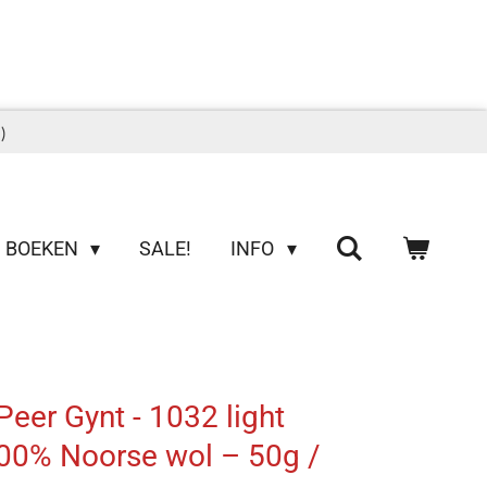
)
BOEKEN
SALE!
INFO
Peer Gynt - 1032 light
100% Noorse wol – 50g /