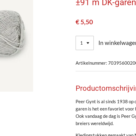
±91 m DK-garen
€ 5,50
In winkelwage
Artikelnummer:
7039560020
Productomschrijvi
Peer Gynt is al sinds 1938 op 
garen is het een favoriet voor
Ook vandaag de dag is Peer Gyn
breiers wereldwijd.
Kledingstukken gemaakt van No