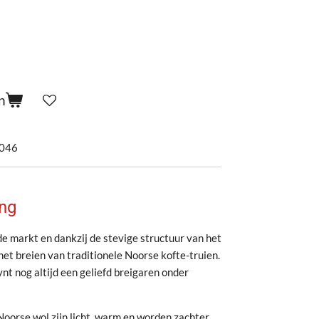
n
046
ng
de markt en dankzij de stevige structuur van het
 het breien van traditionele Noorse kofte-truien.
t nog altijd een geliefd breigaren onder
orse wol zijn licht, warm en worden zachter