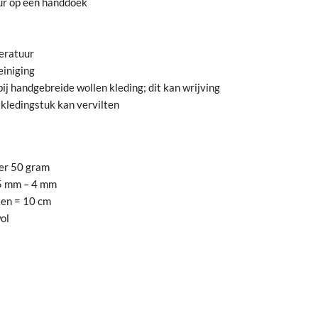
eur op een handdoek
eratuur
einiging
ij handgebreide wollen kleding; dit kan wrijving
kledingstuk kan vervilten
per 50 gram
,5 mm – 4 mm
ken = 10 cm
ol