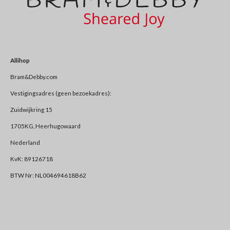
Allihop
Bram&Debby.com
Vestigingsadres (geen bezoekadres):
Zuidwijkring 15
1705KG, Heerhugowaard
Nederland
KvK: 89126718
BTW Nr: NL004694618B62