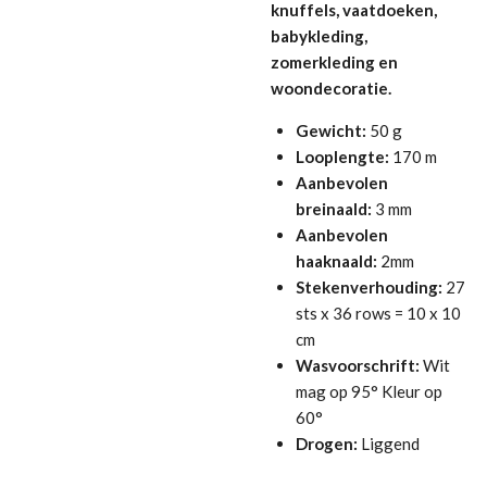
knuffels, vaatdoeken,
babykleding,
zomerkleding en
woondecoratie.
Gewicht:
50 g
Looplengte:
170 m
Aanbevolen
breinaald:
3 mm
Aanbevolen
haaknaald:
2mm
Stekenverhouding:
27
sts x 36 rows = 10 x 10
cm
Wasvoorschrift:
Wit
mag op 95° Kleur op
60°
Drogen:
Liggend