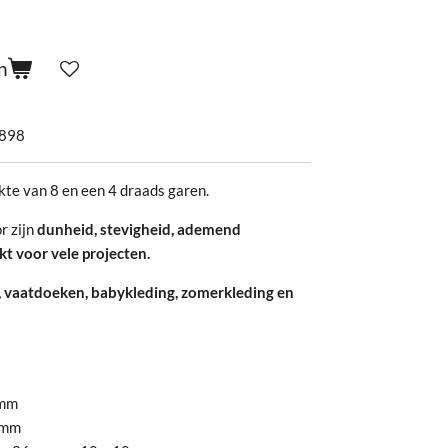
n
898
kte van 8 en een 4 draads garen.
r zijn
dunheid, stevigheid, ademend
kt voor vele projecten.
, vaatdoeken, babykleding, zomerkleding en
mm
mm