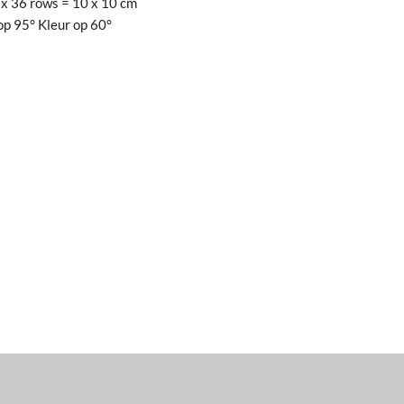
 x 36 rows = 10 x 10 cm
p 95° Kleur op 60°