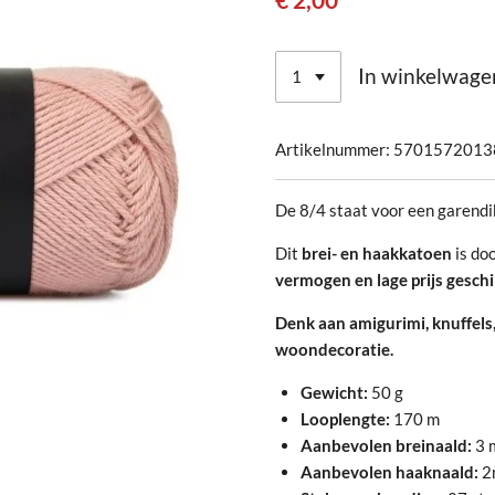
€ 2,00
In winkelwage
Artikelnummer:
5701572013
De 8/4 staat voor een garendi
Dit
brei- en haakkatoen
is doo
vermogen en lage prijs geschi
Denk aan amigurimi, knuffels
woondecoratie.
Gewicht:
50 g
Looplengte:
170 m
Aanbevolen breinaald:
3 
Aanbevolen haaknaald:
2