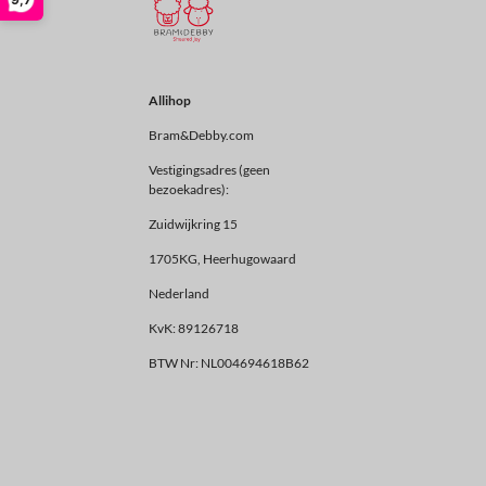
Allihop
Bram&Debby.com
Vestigingsadres (geen
bezoekadres):
Zuidwijkring 15
1705KG, Heerhugowaard
Nederland
KvK: 89126718
BTW Nr: NL004694618B62