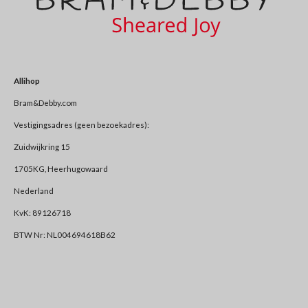
Allihop
Bram&Debby.com
Vestigingsadres (geen bezoekadres):
Zuidwijkring 15
1705KG, Heerhugowaard
Nederland
KvK: 89126718
BTW Nr: NL004694618B62