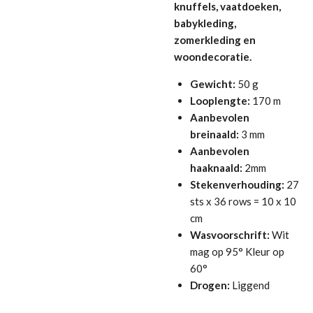
knuffels, vaatdoeken,
babykleding,
zomerkleding en
woondecoratie.
Gewicht:
50 g
Looplengte:
170 m
Aanbevolen
breinaald:
3 mm
Aanbevolen
haaknaald:
2mm
Stekenverhouding:
27
sts x 36 rows = 10 x 10
cm
Wasvoorschrift:
Wit
mag op 95° Kleur op
60°
Drogen:
Liggend