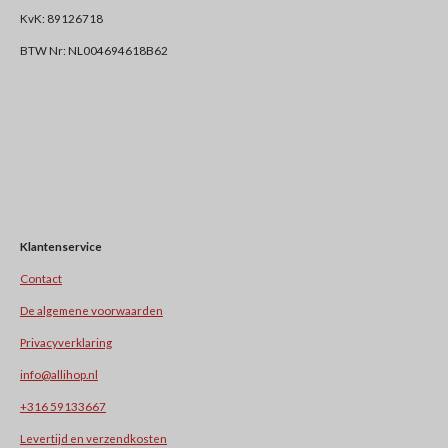
KvK: 89126718
BTW Nr: NL004694618B62
Klantenservice
Contact
De algemene voorwaarden
Privacyverklaring
info@allihop.nl
+31
6 59133667
Levertijd en verzendkosten