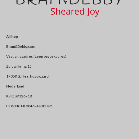
Allihop
Bram&Debby.com
Vestigingsadres (geen bezoekadres):
Zuidwijkring 15
1705KG, Heerhugowaard
Nederland
KvK: 89126718
BTW Nr: NL004694618B62