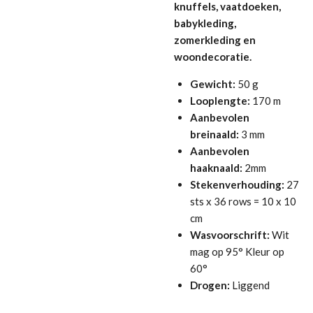
knuffels, vaatdoeken,
babykleding,
zomerkleding en
woondecoratie.
Gewicht:
50 g
Looplengte:
170 m
Aanbevolen
breinaald:
3 mm
Aanbevolen
haaknaald:
2mm
Stekenverhouding:
27
sts x 36 rows = 10 x 10
cm
Wasvoorschrift:
Wit
mag op 95° Kleur op
60°
Drogen:
Liggend