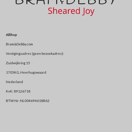
Allihop
Bram&Debby.com
Vestigingsadres (geen bezoekadres):
Zuidwijkring 15
1705KG, Heerhugowaard
Nederland
KvK: 89126718
BTW Nr: NL004694618B62