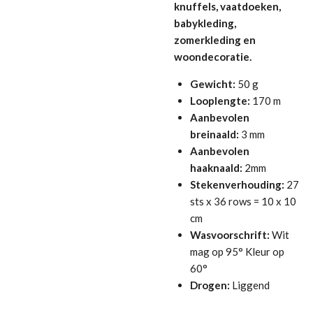
knuffels, vaatdoeken,
babykleding,
zomerkleding en
woondecoratie.
Gewicht:
50 g
Looplengte:
170 m
Aanbevolen
breinaald:
3 mm
Aanbevolen
haaknaald:
2mm
Stekenverhouding:
27
sts x 36 rows = 10 x 10
cm
Wasvoorschrift:
Wit
mag op 95° Kleur op
60°
Drogen:
Liggend