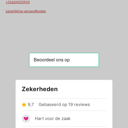
+31624333919
Levertijd en verzendkosten