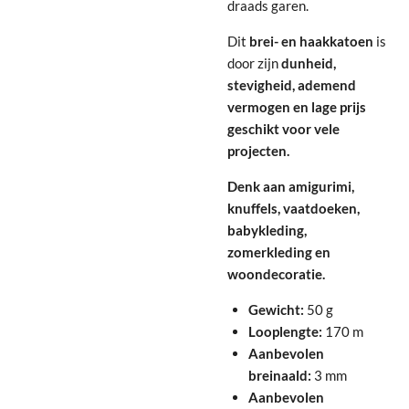
draads garen.
Dit
brei- en haakkatoen
is
door zijn
dunheid,
stevigheid, ademend
vermogen en lage prijs
geschikt voor vele
projecten.
Denk aan amigurimi,
knuffels, vaatdoeken,
babykleding,
zomerkleding en
woondecoratie.
Gewicht:
50 g
Looplengte:
170 m
Aanbevolen
breinaald:
3 mm
Aanbevolen