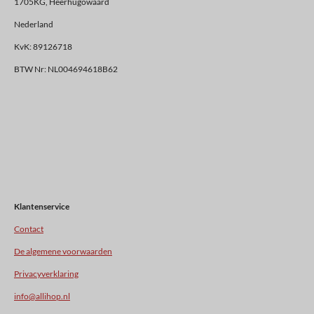
1705KG, Heerhugowaard
Nederland
KvK: 89126718
BTW Nr: NL004694618B62
Klantenservice
Contact
De algemene voorwaarden
Privacyverklaring
info@allihop.nl