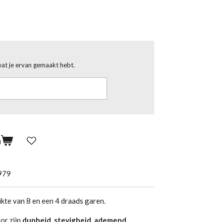
wat je ervan gemaakt hebt.
n
979
kte van 8 en een 4 draads garen.
or zijn
dunheid, stevigheid, ademend