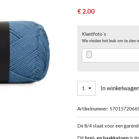
€ 2,00
Klantfoto´s
We vinden het leuk om te zien 
In winkelwage
Artikelnummer:
5701572066
De 8/4 staat voor een garendi
Dit
brei- en haakkatoen
is do