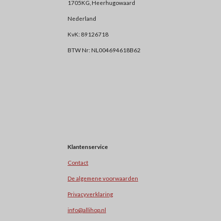
1705KG, Heerhugowaard
Nederland
KvK: 89126718
BTW Nr: NL004694618B62
Klantenservice
Contact
De algemene voorwaarden
Privacyverklaring
info@allihop.nl