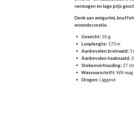
vermogen en lage prijs gesch
Denk aan amigurimi, knuffel
woondecoratie.
Gewicht:
50 g
Looplengte:
170 m
Aanbevolen breinaald:
3 
Aanbevolen haaknaald:
2
Stekenverhouding:
27 sts
Wasvoorschrift:
Wit mag 
Drogen:
Liggend