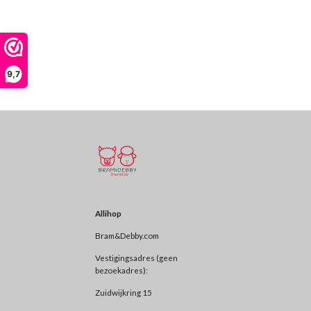
9,7
Allihop
Bram&Debby.com
Vestigingsadres (geen
bezoekadres):
Zuidwijkring 15