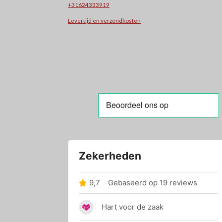
+31624333919
Levertijd en verzendkosten