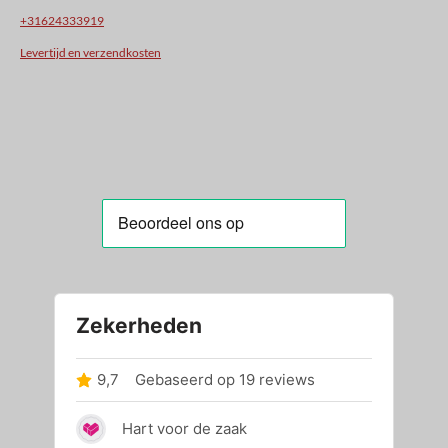
+31624333919
Levertijd en verzendkosten