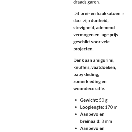
draads garen.
Dit
brei- en haakkatoen
is
door zijn
dunheid,
stevigheid, ademend
vermogen en lage prijs
geschikt voor vele
projecten.
Denk aan amigurimi,
knuffels, vaatdoeken,
babykleding,
zomerkleding en
woondecoratie.
Gewicht:
50 g
Looplengte:
170 m
Aanbevolen
breinaald:
3 mm
Aanbevolen