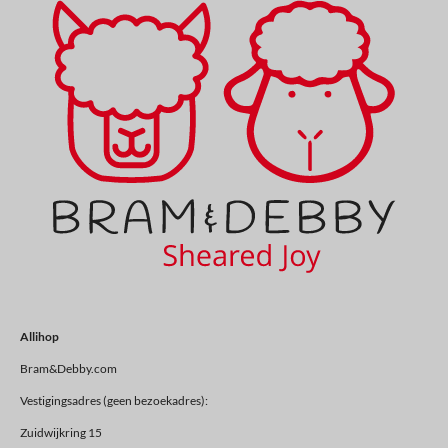
Allihop
Bram&Debby.com
Vestigingsadres (geen bezoekadres):
Zuidwijkring 15