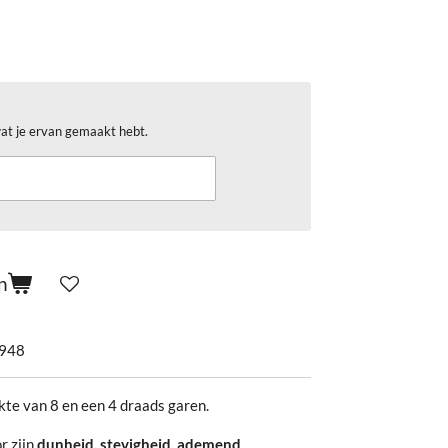
at je ervan gemaakt hebt.
n
948
kte van 8 en een 4 draads garen.
r zijn
dunheid, stevigheid, ademend