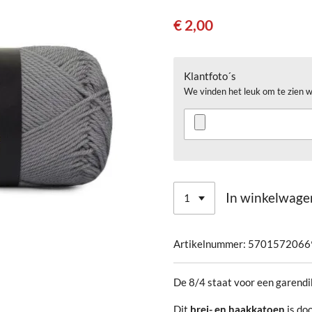
€ 2,00
Klantfoto´s
We vinden het leuk om te zien w
In winkelwage
Artikelnummer:
5701572066
De 8/4 staat voor een garendi
Dit
brei- en haakkatoen
is doo