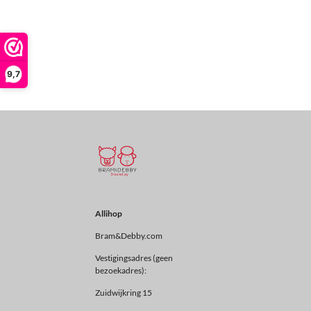
9,7
Allihop
Bram&Debby.com
Vestigingsadres (geen
bezoekadres):
Zuidwijkring 15