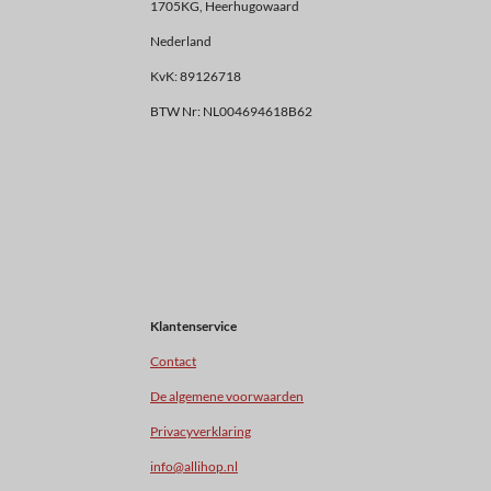
1705KG, Heerhugowaard
Nederland
KvK: 89126718
BTW Nr: NL004694618B62
Klantenservice
Contact
De algemene voorwaarden
Privacyverklaring
info@allihop.nl