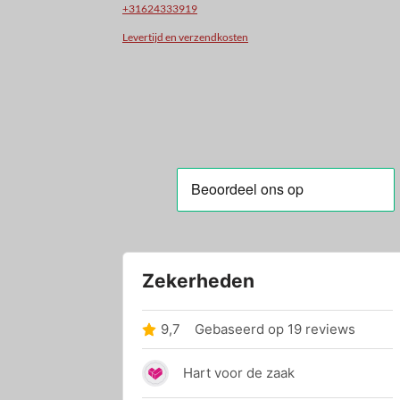
+31624333919
Levertijd en verzendkosten