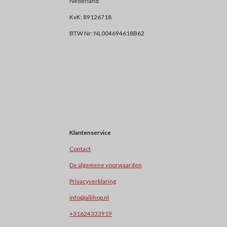
Nederland
KvK: 89126718
BTW Nr: NL004694618B62
Klantenservice
Contact
De algemene voorwaarden
Privacyverklaring
info@allihop.nl
+31624333919