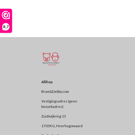
9,7
Allihop
Bram&Debby.com
Vestigingsadres (geen
bezoekadres):
Zuidwijkring 15
1705KG, Heerhugowaard