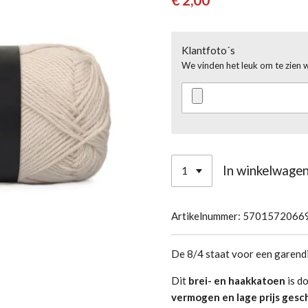
€ 2,00
Klantfoto´s
We vinden het leuk om te zien 
In winkelwage
Artikelnummer:
5701572066
De 8/4 staat voor een garendi
Dit
brei- en haakkatoen
is do
vermogen en lage prijs gesch