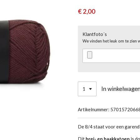
€ 2,00
Klantfoto´s
We vinden het leuk om te zien 
In winkelwage
Artikelnummer:
5701572066
De 8/4 staat voor een garendi
Dit
brei- en haakkatoen
is do