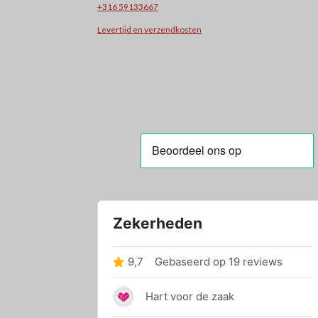
+31
6 59133667
Levertijd en verzendkosten