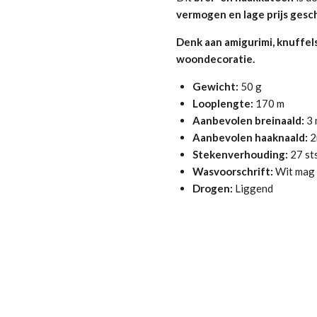
vermogen en lage prijs gesch
Denk aan amigurimi, knuffel
woondecoratie.
Gewicht:
50 g
Looplengte:
170 m
Aanbevolen breinaald:
3 
Aanbevolen haaknaald:
2
Stekenverhouding:
27 sts
Wasvoorschrift:
Wit mag 
Drogen:
Liggend