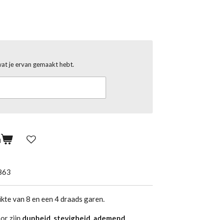
wat je ervan gemaakt hebt.
n
863
kte van 8 en een 4 draads garen.
or zijn
dunheid, stevigheid, ademend