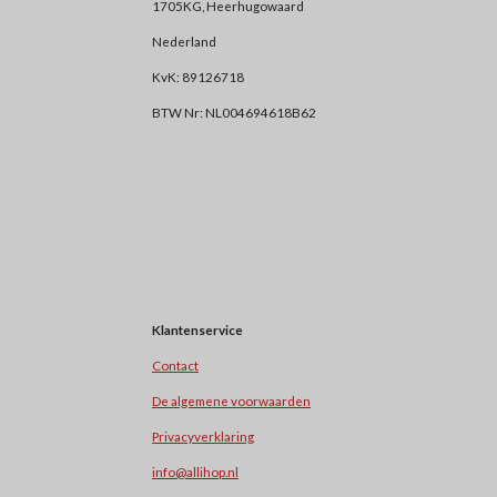
1705KG, Heerhugowaard
Nederland
KvK: 89126718
BTW Nr: NL004694618B62
Klantenservice
Contact
De algemene voorwaarden
Privacyverklaring
info@allihop.nl