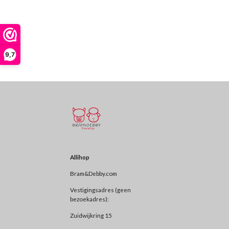
9,7
Allihop
Bram&Debby.com
Vestigingsadres (geen
bezoekadres):
Zuidwijkring 15