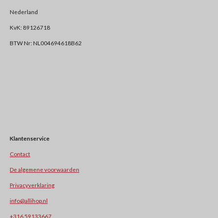
Nederland
KvK: 89126718
BTW Nr: NL004694618B62
Klantenservice
Contact
De algemene voorwaarden
Privacyverklaring
info@allihop.nl
+31
6 59133667