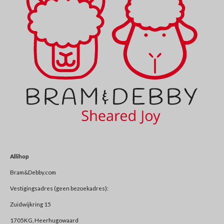
Allihop
Bram&Debby.com
Vestigingsadres (geen bezoekadres):
Zuidwijkring 15
1705KG, Heerhugowaard