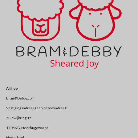
Allihop
Bram&Debby.com
Vestigingsadres (geen bezoekadres):
Zuidwijkring 15
1705KG, Heerhugowaard
Nederland