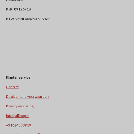
KvK: 89126718
BTW Nr: NL004694618B62
Klantenservice
Contact
De algemene voorwaarden
Privacyverklaring
info@allihop.nl
+31624333919