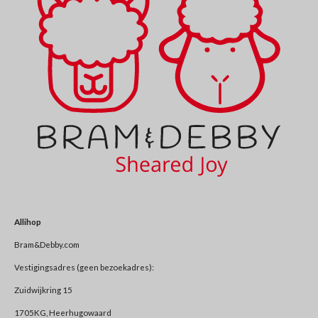
Allihop
Bram&Debby.com
Vestigingsadres (geen bezoekadres):
Zuidwijkring 15
1705KG, Heerhugowaard