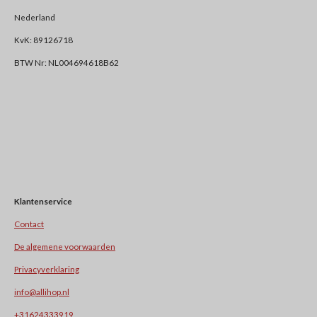
Nederland
KvK: 89126718
BTW Nr: NL004694618B62
Klantenservice
Contact
De algemene voorwaarden
Privacyverklaring
info@allihop.nl
+31624333919