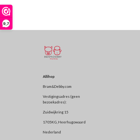
9,7
Allihop
Bram&Debby.com
Vestigingsadres (geen
bezoekadres):
Zuidwijkring 15
1705KG, Heerhugowaard
Nederland