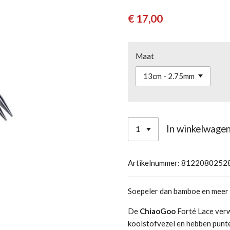
€ 17,00
Maat
In winkelwage
Artikelnummer:
8122080252
Soepeler dan bamboe en meer g
De
ChiaoGoo
Forté Lace verw
koolstofvezel en hebben punte