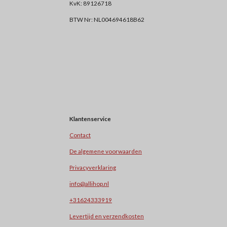
KvK: 89126718
BTW Nr: NL004694618B62
Klantenservice
Contact
De algemene voorwaarden
Privacyverklaring
info@allihop.nl
+31624333919
Levertijd en verzendkosten