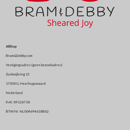
Allihop
Bram&Debby.com
Vestigingsadres (geen bezoekadres):
Zuidwijkring 15
1705KG, Heerhugowaard
Nederland
KvK: 89126718
BTW Nr: NL004694618B62