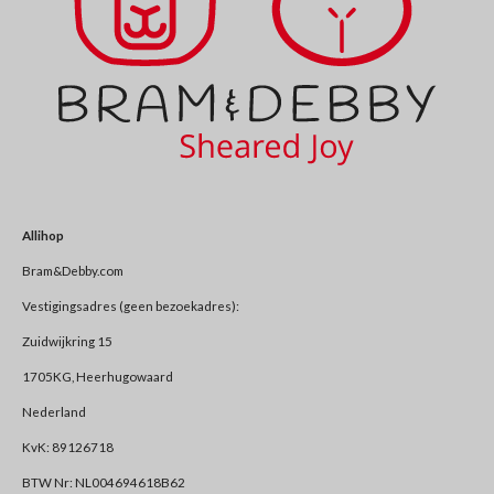
Allihop
Bram&Debby.com
Vestigingsadres (geen bezoekadres):
Zuidwijkring 15
1705KG, Heerhugowaard
Nederland
KvK: 89126718
BTW Nr: NL004694618B62