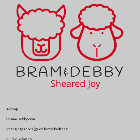
Allihop
Bram&Debby.com
Vestigingsadres (geen bezoekadres):
Zuidwijkring 15