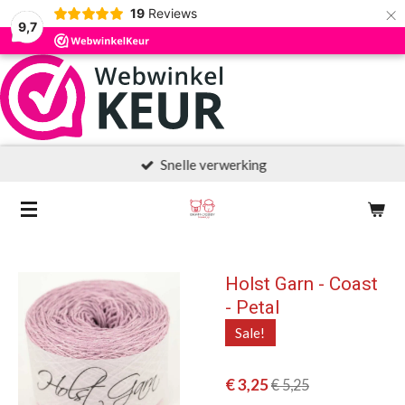
×
19
Reviews
9,7
Snelle verwerking
Holst Garn - Coast
- Petal
Sale!
€ 3,25
€ 5,25