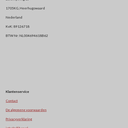
1705KG, Heerhugowaard
Nederland
KvK: 89126718
BTW Nr: NL004694618B62
Klantenservice
Contact
De algemene voorwaarden
Privacyverklaring
info@allihop.nl