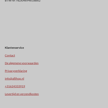
BTW Nr: NL004694618B62
Klantenservice
Contact
De algemene voorwaarden
Privacyverklaring
info@allihop.nl
+31624333919
Levertijd en verzendkosten