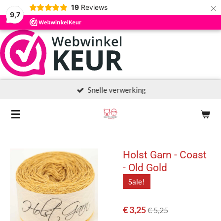
×
19
Reviews
9,7
Snelle verwerking
Holst Garn - Coast
- Old Gold
Sale!
€ 3,25
€ 5,25