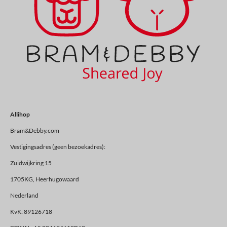
Allihop
Bram&Debby.com
Vestigingsadres (geen bezoekadres):
Zuidwijkring 15
1705KG, Heerhugowaard
Nederland
KvK: 89126718