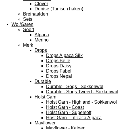
Clover
Denise (Tunisch haken)
Breinaalden
Sets
Wol/Garen
Soort
Alpaca
Merino
Merk
Drops
Drops Alpaca Silk
Drops Belle
Drops Daisy
Drops Fabel
Drops Nepal
Durable
Durable - Soqs - Sokkenwol
Durable - Soqs Tweed - Sokkenwol
Holst Garn
Holst Garn - Highland - Sokkenwol
Holst Garn - Coast
Holst Garn - Supersoft
Host Garn - Titicaca Alpaca
Mayflower
Mayflower - Katoen