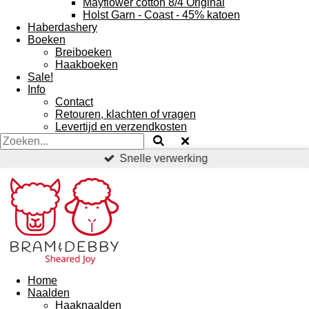
Mayflower cotton 8/4 Original
Holst Garn - Coast - 45% katoen
Haberdashery
Boeken
Breiboeken
Haakboeken
Sale!
Info
Contact
Retouren, klachten of vragen
Levertijd en verzendkosten
Snelle verwerking
Home
Naalden
Haaknaalden