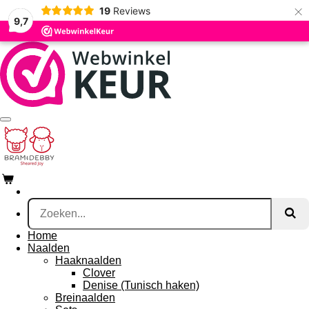
×
19
Reviews
Ga
9,7
direct
naar
de
hoofdinhoud
Home
Naalden
Haaknaalden
Clover
Denise (Tunisch haken)
Breinaalden