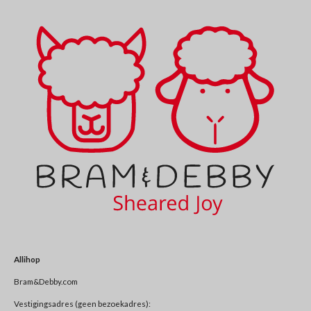
Allihop
Bram&Debby.com
Vestigingsadres (geen bezoekadres):