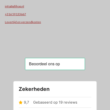
info@allihop.nl
+31
6 59133667
Levertijd en verzendkosten