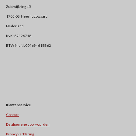
Zuidwijkring 15
1705KG, Heerhugowaard
Nederland
KvK: 89126718
BTW Nr: NL004694618B62
Klantenservice
Contact
De algemene voorwaarden
Privacyverklaring