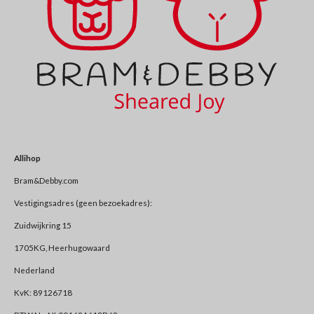
Allihop
Bram&Debby.com
Vestigingsadres (geen bezoekadres):
Zuidwijkring 15
1705KG, Heerhugowaard
Nederland
KvK: 89126718