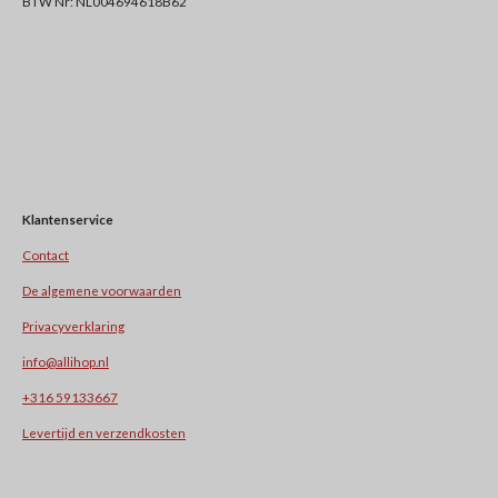
BTW Nr: NL004694618B62
Klantenservice
Contact
De algemene voorwaarden
Privacyverklaring
info@allihop.nl
+31
6 59133667
Levertijd en verzendkosten