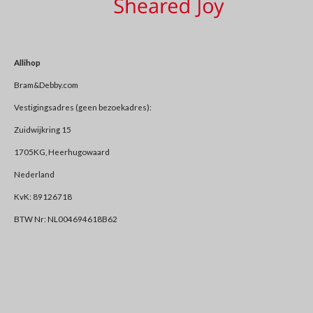
Allihop
Bram&Debby.com
Vestigingsadres (geen bezoekadres):
Zuidwijkring 15
1705KG, Heerhugowaard
Nederland
KvK: 89126718
BTW Nr: NL004694618B62