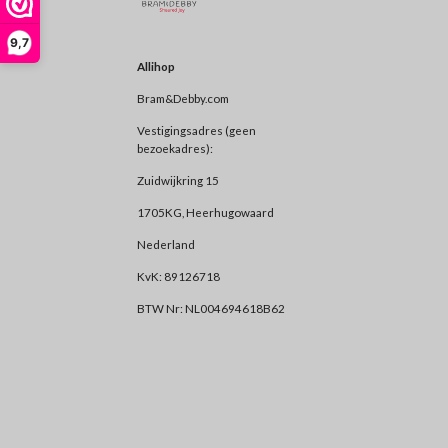
9,7
Allihop
Bram&Debby.com
Vestigingsadres (geen
bezoekadres):
Zuidwijkring 15
1705KG, Heerhugowaard
Nederland
KvK: 89126718
BTW Nr: NL004694618B62