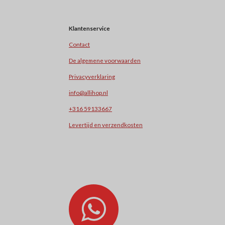
Klantenservice
Contact
De algemene voorwaarden
Privacyverklaring
info@allihop.nl
+31
6 59133667
Levertijd en verzendkosten