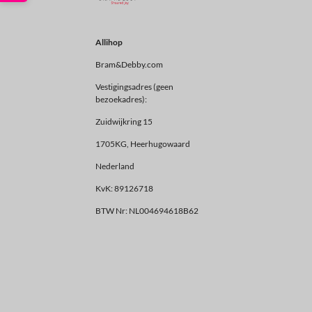
Allihop
Bram&Debby.com
Vestigingsadres (geen
bezoekadres):
Zuidwijkring 15
1705KG, Heerhugowaard
Nederland
KvK: 89126718
BTW Nr: NL004694618B62