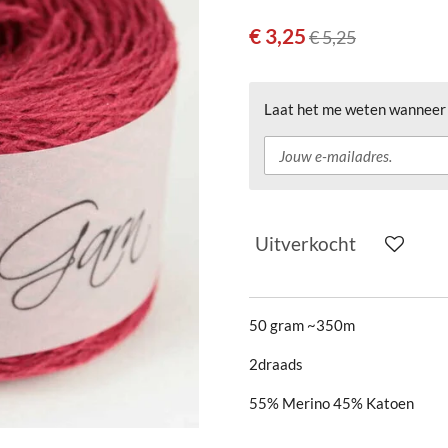
€ 3,25
€ 5,25
Laat het me weten wanneer d
Uitverkocht
50 gram ~350m
2draads
55% Merino 45% Katoen