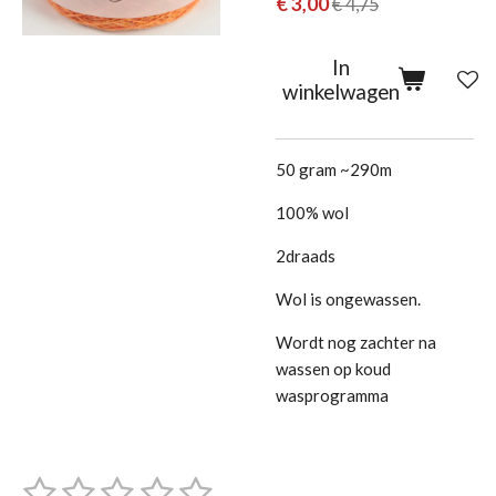
€ 3,00
€ 4,75
In
winkelwagen
50 gram ~290m
100% wol
2draads
Wol is ongewassen.
Wordt nog zachter na
wassen op koud
wasprogramma
1
2
3
4
5
S
R