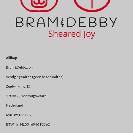
Allihop
Bram&Debby.com
Vestigingsadres (geen bezoekadres):
Zuidwijkring 15
1705KG, Heerhugowaard
Nederland
KvK: 89126718
BTW Nr: NL004694618B62