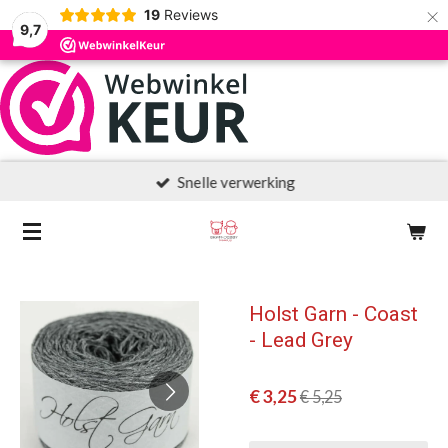
×
19
Reviews
9,7
Snelle verwerking
Holst Garn - Coast
- Lead Grey
€ 3,25
€ 5,25