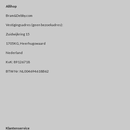
Allihop
Bram&Debby.com
Vestigingsadres (geen bezoekadres):
Zuidwijkring 15
1705KG, Heerhugowaard
Nederland
KvK: 89126718
BTW Nr: NL004694618B62
Klantenservice