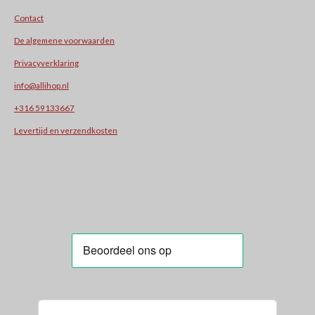
Contact
De algemene voorwaarden
Privacyverklaring
info@allihop.nl
+31
6 59133667
Levertijd en verzendkosten