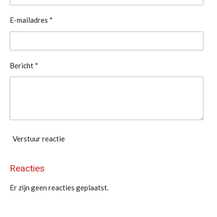
e
e
e
e
s
t
n
n
n
n
E-mailadres *
e
r
r
e
Bericht *
n
Verstuur reactie
Reacties
Er zijn geen reacties geplaatst.